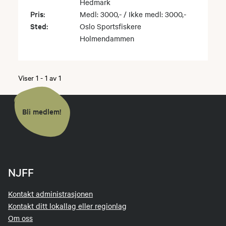
Hedmark
Pris:
Medl: 3000,- / Ikke medl: 3000,-
Sted:
Oslo Sportsfiskere
Holmendammen
Viser
1
-
1
av
1
Bli medlem!
NJFF
Kontakt administrasjonen
Kontakt ditt lokallag eller regionlag
Om oss