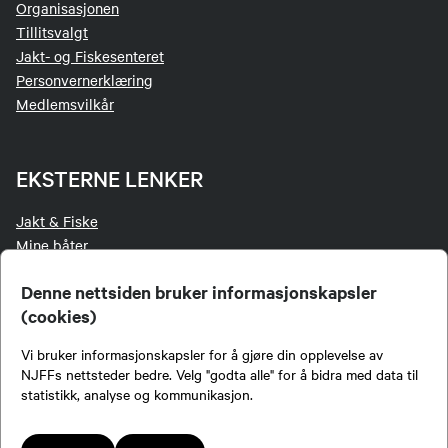
Organisasjonen
Tillitsvalgt
Jakt- og Fiskesenteret
Personvernerklæring
Medlemsvilkår
EKSTERNE LENKER
Jakt & Fiske
Mine båter
Inatur
Denne nettsiden bruker informasjonskapsler
NJFF-butikken
(cookies)
Login for redaktører
Login LetsReg
Vi bruker informasjonskapsler for å gjøre din opplevelse av
Digitalt aversjonsbevis
NJFFs nettsteder bedre. Velg "godta alle" for å bidra med data til
statistikk, analyse og kommunikasjon.
FØLG OSS