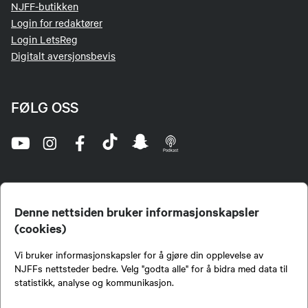
NJFF-butikken
Login for redaktører
Login LetsReg
Digitalt aversjonsbevis
FØLG OSS
Denne nettsiden bruker informasjonskapsler
(cookies)
Norges Jeger- og Fiskerforbund (NJFF) er landets eneste landsdekkende organisasjon for
Vi bruker informasjonskapsler for å gjøre din opplevelse av
jegere og sportsfiskere og et av de viktigste miljøene for formidling av kunnskap om jakt og
fiske i Norge. Vi er en partipolitisk nøytral organisasjon, men har et sterkt jakt-, fiske-, og
NJFFs nettsteder bedre. Velg "godta alle" for å bidra med data til
naturpolitisk engasjement i mange saker.
statistikk, analyse og kommunikasjon.
Norges Jeger- og Fiskerforbund benytter informasjonskapsler på nettsiden.