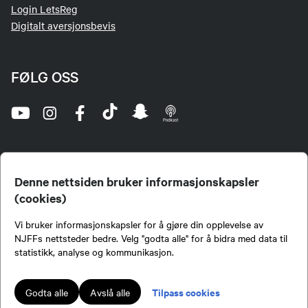
Login LetsReg
Digitalt aversjonsbevis
FØLG OSS
Denne nettsiden bruker informasjonskapsler
(cookies)
Norges Jeger- og Fiskerforbund (NJFF) er landets eneste landsdekkende organisasjon for
Vi bruker informasjonskapsler for å gjøre din opplevelse av
jegere og sportsfiskere og et av de viktigste miljøene for formidling av kunnskap om jakt og
fiske i Norge. Vi er en partipolitisk nøytral organisasjon, men har et sterkt jakt-, fiske-, og
NJFFs nettsteder bedre. Velg "godta alle" for å bidra med data til
naturpolitisk engasjement i mange saker.
statistikk, analyse og kommunikasjon.
Norges Jeger- og Fiskerforbund benytter informasjonskapsler på nettsiden.
Lokalforeninger tilsluttet Norges Jeger- og Fiskerforbund har ansvar for innhold de
Tilpass cookies
Godta alle
Avslå alle
publiserer på njff.no.