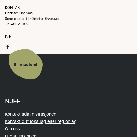
KONTAKT
Christer Øveraas
Send e-post til Christer Øveraas
Tlf: 48025052
Del:
Bli medlem!
NJFF
Kontakt administrasjonen
Kontakt ditt lokallag eller regionlag
Om oss
Organisasjonen