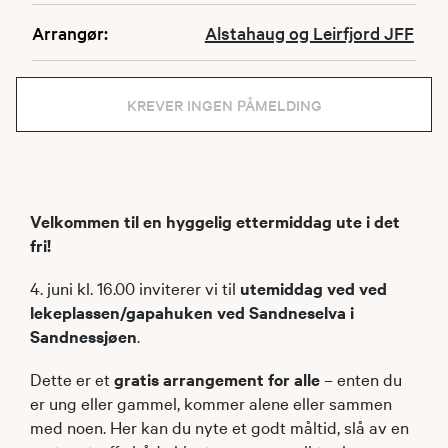
Arrangør:
Alstahaug og Leirfjord JFF
KREVER INGEN PÅMELDING
Velkommen til en hyggelig ettermiddag ute i det
fri!
4. juni kl. 16.00 inviterer vi til
utemiddag ved ved
lekeplassen/gapahuken ved Sandneselva
i
Sandnessjøen
.
Dette er et
gratis arrangement for alle
– enten du
er ung eller gammel, kommer alene eller sammen
med noen. Her kan du nyte et godt måltid, slå av en