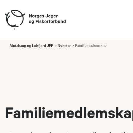
Alstahaug og Leirfjord JFF
Nyheter
Familiemedlemskap
Familiemedlemska