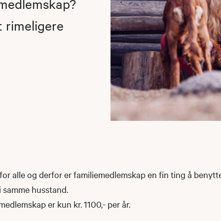
iemedlemskap?
t rimeligere
r for alle og derfor er familiemedlemskap en fin ting å beny
 i samme husstand.
emedlemskap er kun kr. 1100,- per år.