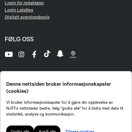
Login for redaktører
Login LetsReg
Digitalt aversjonsbevis
FØLG OSS
Denne nettsiden bruker informasjonskapsler
(cookies)
Norges Jeger- og Fiskerforbund (NJFF) er landets eneste landsdekkende organisasjon for
Vi bruker informasjonskapsler for å gjøre din opplevelse av
jegere og sportsfiskere og et av de viktigste miljøene for formidling av kunnskap om jakt og
fiske i Norge. Vi er en partipolitisk nøytral organisasjon, men har et sterkt jakt-, fiske-, og
NJFFs nettsteder bedre. Velg "godta alle" for å bidra med data til
naturpolitisk engasjement i mange saker.
statistikk, analyse og kommunikasjon.
Norges Jeger- og Fiskerforbund benytter informasjonskapsler på nettsiden.
Lokalforeninger tilsluttet Norges Jeger- og Fiskerforbund har ansvar for innhold de
Tilpass cookies
Godta alle
Avslå alle