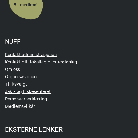
Bli medlem!
Rifleskyting og rifleskyting på
bevegelig elg
​​​​Terminfestet skyting kommer i
NJFF
aktivitetskalendere. Vi statrer skyting uke 22
2021
Kontakt administrasjonen
Kontakt ditt lokallag eller regionlag
Om oss
Organisasjonen
Tillitsvalgt
Jakt- og Fiskesenteret
Personvernerklæring
Medlemsvilkår
EKSTERNE LENKER