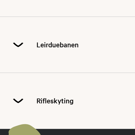
Leirduebanen
​Terminliste er lagt ut under akriviteter. Vi starter
mars 2021
Rifleskyting