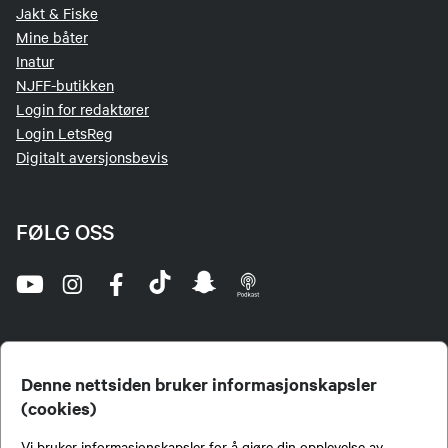
Jakt & Fiske
Mine båter
Inatur
NJFF-butikken
Login for redaktører
Login LetsReg
Digitalt aversjonsbevis
FØLG OSS
Denne nettsiden bruker informasjonskapsler
(cookies)
Norges Jeger- og Fiskerforbund (NJFF) er landets eneste landsdekkende organisasjon for
Vi bruker informasjonskapsler for å gjøre din opplevelse av
jegere og sportsfiskere og et av de viktigste miljøene for formidling av kunnskap om jakt og