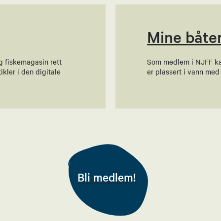
kontaktperson
Mine båte
g fiskemagasin rett
Som medlem i NJFF kan 
tin Helbostad
ikler i den digitale
er plassert i vann med
rlig
tin Helbostad
Bli medlem!
g