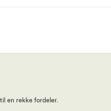
e Johannessen
l en rekke fordeler.
e Johannessen