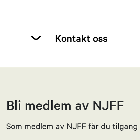
Kontakt oss
Stein Ov
Leder
91622009
Bli medlem av NJFF
Send epost
Som medlem av NJFF får du tilgang ti
Stein Ov