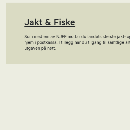
Jegerprøven 
91622009
Jakt & Fiske
Send epost
Som medlem av NJFF mottar du landets største jakt- o
Tone Kris
hjem i postkassa. I tillegg har du tilgang til samtlige art
utgaven på nett.
Økonomiansva
95832388
Send epost
Tone Kris
Studieansvarli
95832388
Send epost