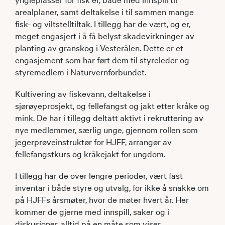
arealplaner, samt deltakelse i til sammen mange
fisk- og viltstelltiltak. I tillegg har de vært, og er,
meget engasjert i å få belyst skadevirkninger av
planting av granskog i Vesterålen. Dette er et
engasjement som har ført dem til styreleder og
styremedlem i Naturvernforbundet.
Kultivering av fiskevann, deltakelse i
sjørøyeprosjekt, og fellefangst og jakt etter kråke og
mink. De har i tillegg deltatt aktivt i rekruttering av
nye medlemmer, særlig unge, gjennom rollen som
jegerprøveinstruktør for HJFF, arrangør av
fellefangstkurs og kråkejakt for ungdom.
I tillegg har de over lengre perioder, vært fast
inventar i både styre og utvalg, for ikke å snakke om
på HJFFs årsmøter, hvor de møter hvert år. Her
kommer de gjerne med innspill, saker og i
diskusjoner, alltid på en måte som viser