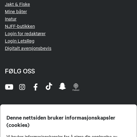
Jakt & Fiske
Mine båter
Inatur
NJFF-butikken
Login for redaktører
Login LetsReg
Digitalt aversjonsbevis
FØLG OSS
Denne nettsiden bruker informasjonskapsler
(cookies)
Norges Jeger- og Fiskerforbund (NJFF) er landets eneste landsdekkende organisasjon for
Vi bruker informasjonskapsler for å gjøre din opplevelse av
jegere og sportsfiskere og et av de viktigste miljøene for formidling av kunnskap om jakt og