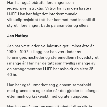
Han har også bidratt i foreningen som
jegerprøveinstruktør. Vi tror han var den første i
HJFF. Han har fulgt det interkommunale
viltstellprosjektet tett, har kommet med innspill til
styret i foreningen, både på årsmøter og ellers.
Jan Hatløy:
Jan har vært leder av Jaktutvalget i minst åtte år,
1990 – 1997. I tillegg har han vært leder av
foreningen, nestleder og styremedlem i hovedstyret
i mange år. Han har deltatt som frivillig i mange av
de arrangementene HJFF har avholdt de siste 35 –
40 år.
Han har også utmerket seg gjennom samarbeid
med grunneiere og skoler når det gjelder fellefangst
etter mink og kråkejakt med og uten ungdom.
Han har også vært en samvittighetsfull og viktig