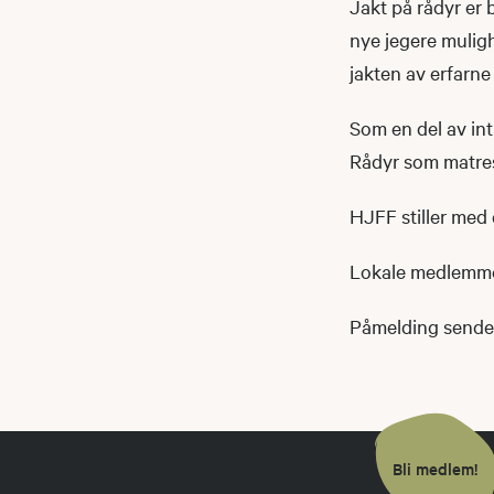
Jakt på rådyr er
nye jegere mulig
jakten av erfarne
Som en del av int
Rådyr som matres
HJFF stiller med
Lokale medlemmer v
Påmelding sendes
Bli medlem!