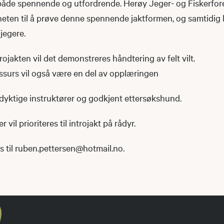
 både spennende og utfordrende. Herøy Jeger- og Fiskerfor
heten til å prøve denne spennende jaktformen, og samtidig
 jegere.
rojakten vil det demonstreres håndtering av felt vilt.
surs vil også være en del av opplæringen
 dyktige instruktører og godkjent ettersøkshund.
il prioriteres til introjakt på rådyr.
 til ruben.pettersen@hotmail.no.