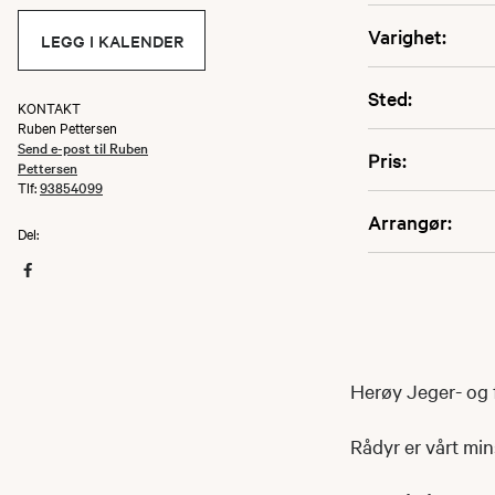
Varighet:
LEGG I KALENDER
Sted:
KONTAKT
Ruben Pettersen
Send e-post til Ruben
Pris:
Pettersen
Tlf:
93854099
Arrangør:
Del:
Herøy Jeger- og f
Rådyr er vårt min