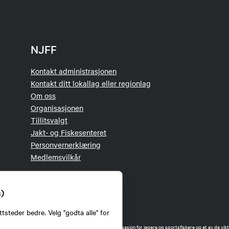
NJFF
Kontakt administrasjonen
Kontakt ditt lokallag eller regionlag
Om oss
Organisasjonen
Tillitsvalgt
Jakt- og Fiskesenteret
Personvernerklæring
Medlemsvilkår
s)
tsteder bedre. Velg "godta alle" for
orbund (NJFF) er landets eneste landsdekkende organisasjon for jegere og sportsfiskere og et av de vikti