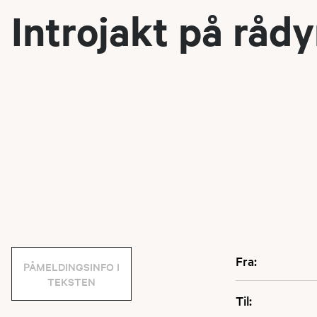
Introjakt på råd
Fra:
PÅMELDINGSINFO I
TEKSTEN
Til: