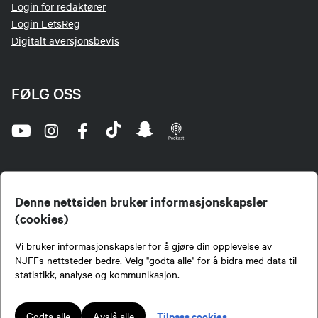
Login for redaktører
Login LetsReg
Digitalt aversjonsbevis
FØLG OSS
Denne nettsiden bruker informasjonskapsler
(cookies)
Norges Jeger- og Fiskerforbund (NJFF) er landets eneste landsdekkende organisasjon for
Vi bruker informasjonskapsler for å gjøre din opplevelse av
jegere og sportsfiskere og et av de viktigste miljøene for formidling av kunnskap om jakt og
fiske i Norge. Vi er en partipolitisk nøytral organisasjon, men har et sterkt jakt-, fiske-, og
NJFFs nettsteder bedre. Velg "godta alle" for å bidra med data til
naturpolitisk engasjement i mange saker.
statistikk, analyse og kommunikasjon.
Norges Jeger- og Fiskerforbund benytter informasjonskapsler på nettsiden.
Lokalforeninger tilsluttet Norges Jeger- og Fiskerforbund har ansvar for innhold de
Tilpass cookies
Godta alle
Avslå alle