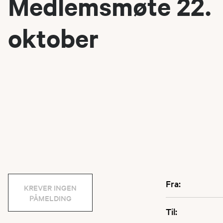
Medlemsmøte 22.
oktober
Fra:
KREVER INGEN
PÅMELDING
Til: