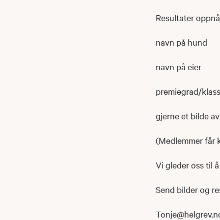
Resultater oppnå
navn på hund
navn på eier
premiegrad/klasse
gjerne et bilde 
(Medlemmer får kr
Vi gleder oss til 
Send bilder og resu
Tonje@helgrev.n