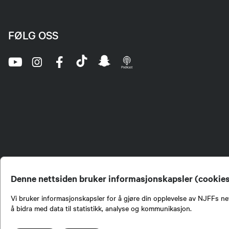
FØLG OSS
Denne nettsiden bruker informasjonskapsler (cookie
Vi bruker informasjonskapsler for å gjøre din opplevelse av NJFFs net
å bidra med data til statistikk, analyse og kommunikasjon.
Norges Jeger- og Fiskerf
formidling av kunnskap om
engasjement i mange sa