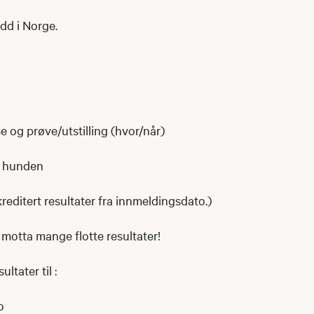
dd i Norge.
 og prøve/utstilling (hvor/når)
av hunden
editert resultater fra innmeldingsdato.)
å motta mange flotte resultater!
ltater til :
o