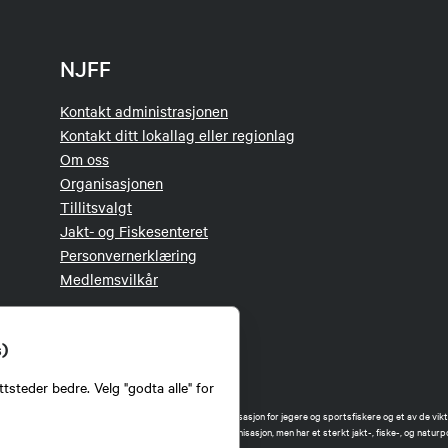
NJFF
Kontakt administrasjonen
Kontakt ditt lokallag eller regionlag
Om oss
Organisasjonen
Tillitsvalgt
Jakt- og Fiskesenteret
Personvernerklæring
Medlemsvilkår
s)
tsteder bedre. Velg "godta alle" for
orbund (NJFF) er landets eneste landsdekkende organisasjon for jegere og sportsfiskere og et av de vikti
 jakt og fiske i Norge. Vi er en partipolitisk nøytral organisasjon, men har et sterkt jakt-, fiske-, og naturpo
ker.