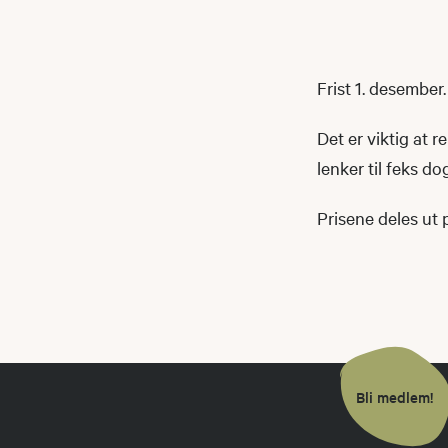
Frist 1. desember.
Det er viktig at r
lenker til feks d
Prisene deles ut 
Bli medlem!