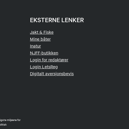
EKSTERNE LENKER
Jakt & Fiske
Mine båter
Inatur
NJFF-butikken
Login for redaktører
Login LetsReg
Digitalt aversjonsbevis
gste miljøene for
litisk