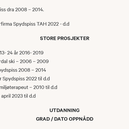
iss dra 2008 – 2014.
erfirma Spydspiss TAH 2022 - d.d
STORE PROSJEKTER
3- 24 år 2016- 2019
irdal ski – 2006 – 2009
Spydspiss 2008 – 2014
r Spydspiss 2022 til d.d
iljøterapeut – 2010 til d.d
april 2023 til d.d
UTDANNING
GRAD / DATO OPPN
Å
DD