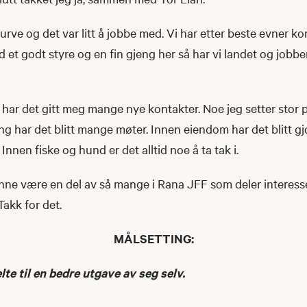
urve og det var litt å jobbe med. Vi har etter beste evner kom
et godt styre og en fin gjeng her så har vi landet og jobb
t har det gitt meg mange nye kontakter. Noe jeg setter stor p
ing har det blitt mange møter. Innen eiendom har det blitt gj
nnen fiske og hund er det alltid noe å ta tak i.
unne være en del av så mange i Rana JFF som deler interesse
Takk for det.
MÅLSETTING:
lte til en bedre utgave av seg selv.