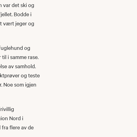
n var det ski og
jellet. Bodde i
let vært jeger og
n fuglehund og
 til i samme rase.
else av samhold.
aktprøver og teste
r. Noe som igjen
ivillig
gion Nord i
 fra flere av de