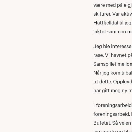
være med på elgjak
skiturer. Var aktiv
Hattfjelldal til je
jaktet sammen me
Jeg ble interesse
rase. Vi havnet på
Samspillet mellom
Når jeg kom tilbak
ut dette. Opplevd
har gitt meg ny m
I foreningsarbeid 
foreningsarbeid. 
Bufetat. Så veien 
jeg spurte og til