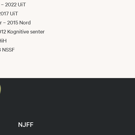
r – 2022 UiT
2017 UiT
r – 2015 Nord
012 Kognitive senter
HiH
8 NSSF
NJFF