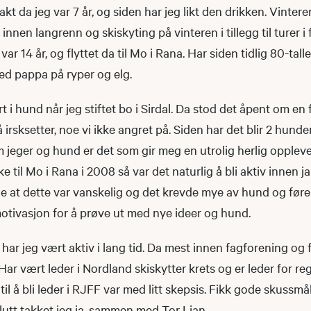
t da jeg var 7 år, og siden har jeg likt den drikken. Vintere
 innen langrenn og skiskyting på vinteren i tillegg til turer i f
g var 14 år, og flyttet da til Mo i Rana. Har siden tidlig 80-tal
d pappa på ryper og elg.
rt i hund når jeg stiftet bo i Sirdal. Da stod det åpent om e
 irsksetter, noe vi ikke angret på. Siden har det blir 2 hunder
 jeger og hund er det som gir meg en utrolig herlig opplev
e til Mo i Rana i 2008 så var det naturlig å bli aktiv innen j
e at dette var vanskelig og det krevde mye av hund og føre
otivasjon for å prøve ut med nye ideer og hund.
har jeg vært aktiv i lang tid. Da mest innen fagforening og fr
Har vært leder i Nordland skiskytter krets og er leder for re
til å bli leder i RJFF var med litt skepsis. Fikk gode skussmål
 slutt takket jeg ja, sammen med Tor Lian.