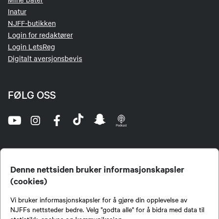
Inatur
NJFF-butikken
Login for redaktører
Login LetsReg
Digitalt aversjonsbevis
FØLG OSS
Denne nettsiden bruker informasjonskapsler
(cookies)
Norges Jeger- og Fiskerforbund (NJFF) er landets eneste landsdekkende organisasjon for
Vi bruker informasjonskapsler for å gjøre din opplevelse av
jegere og sportsfiskere og et av de viktigste miljøene for formidling av kunnskap om jakt og
fiske i Norge. Vi er en partipolitisk nøytral organisasjon, men har et sterkt jakt-, fiske-, og
NJFFs nettsteder bedre. Velg "godta alle" for å bidra med data til
naturpolitisk engasjement i mange saker.