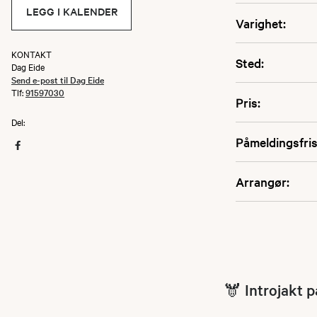
LEGG I KALENDER
Varighet:
KONTAKT
Sted:
Dag Eide
Send e-post til Dag Eide
Tlf:
91597030
Pris:
Del:
Påmeldingsfris
Arrangør:
🫎 Introjakt p