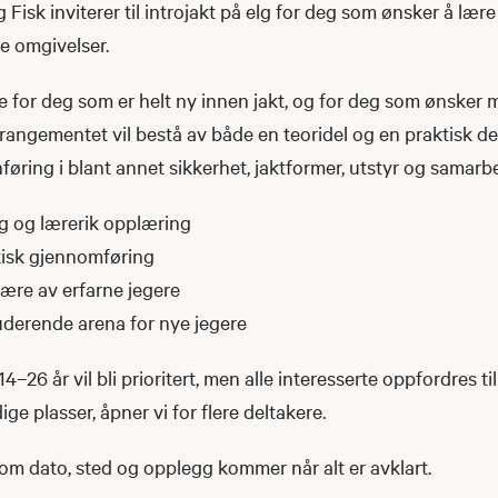
 Fisk inviterer til introjakt på elg for deg som ønsker å lære
e omgivelser.
 for deg som er helt ny innen jakt, og for deg som ønsker m
rangementet vil bestå av både en teoridel og en praktisk del 
nføring i blant annet sikkerhet, jaktformer, utstyr og samarbe
g og lærerik opplæring
tisk gjennomføring
 lære av erfarne jegere
uderende arena for nye jegere
26 år vil bli prioritert, men alle interesserte oppfordres ti
ge plasser, åpner vi for flere deltakere.
om dato, sted og opplegg kommer når alt er avklart.