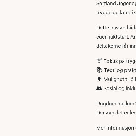
Sortland Jeger og
trygge og lærerik
Dette passer både
egen jaktstart. Ar
deltakerne får in
🫎 Fokus på tryg
📚 Teori og prak
🌲 Mulighet til å
👥 Sosial og inkl
Ungdom mellom 14–
Dersom det er ledi
Mer informasjon 