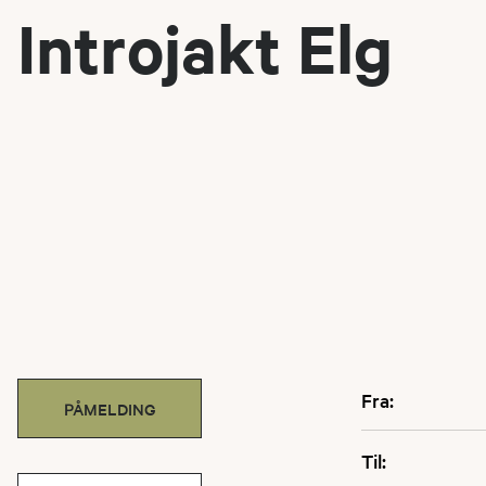
Introjakt Elg
Fra:
PÅMELDING
Til: