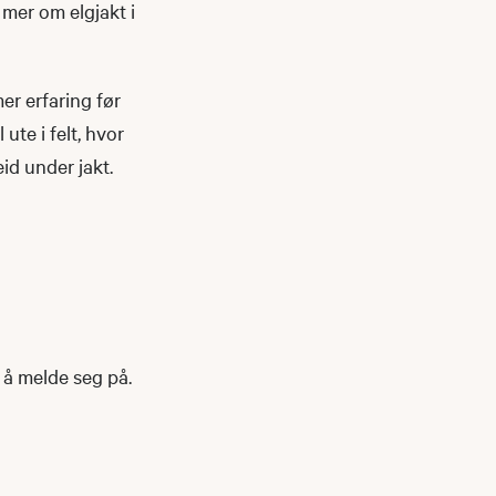
 mer om elgjakt i
er erfaring før
ute i felt, hvor
id under jakt.
l å melde seg på.