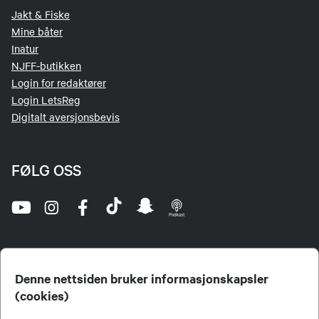
Jakt & Fiske
Mine båter
Inatur
NJFF-butikken
Login for redaktører
Login LetsReg
Digitalt aversjonsbevis
FØLG OSS
Denne nettsiden bruker informasjonskapsler
(cookies)
Norges Jeger- og Fiskerforbund (NJFF) er landets eneste landsdekkende organisasjon for