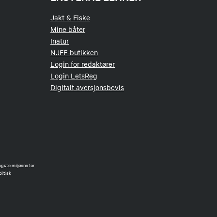
alvann mot Rosna
et til første
Jakt & Fiske
d.
Mine båter
Inatur
NJFF-butikken
Login for redaktører
Login LetsReg
Digitalt aversjonsbevis
gste miljøene for
litisk