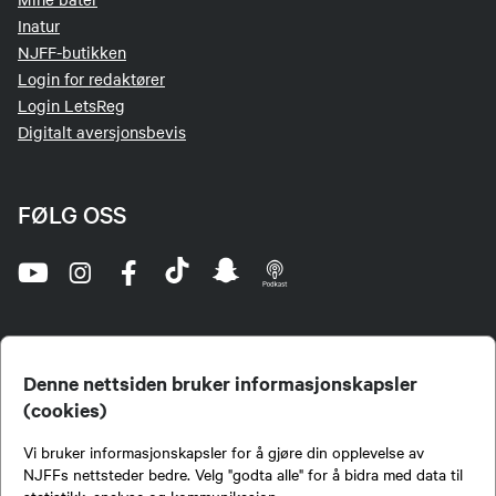
Inatur
NJFF-butikken
Login for redaktører
Login LetsReg
Digitalt aversjonsbevis
FØLG OSS
Denne nettsiden bruker informasjonskapsler
(cookies)
Norges Jeger- og Fiskerforbund (NJFF) er landets eneste landsdekkende organisasjon for
Vi bruker informasjonskapsler for å gjøre din opplevelse av
jegere og sportsfiskere og et av de viktigste miljøene for formidling av kunnskap om jakt og
fiske i Norge. Vi er en partipolitisk nøytral organisasjon, men har et sterkt jakt-, fiske-, og
NJFFs nettsteder bedre. Velg "godta alle" for å bidra med data til
naturpolitisk engasjement i mange saker.