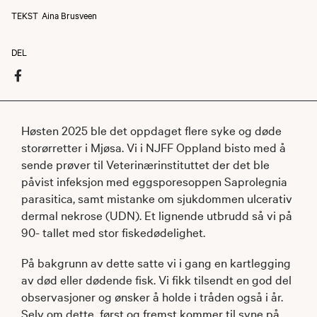
TEKST
Aina Brusveen
DEL
Høsten 2025 ble det oppdaget flere syke og døde
storørretter i Mjøsa. Vi i NJFF Oppland bisto med å
sende prøver til Veterinærinstituttet der det ble
påvist infeksjon med eggsporesoppen Saprolegnia
parasitica, samt mistanke om sjukdommen ulcerativ
dermal nekrose (UDN). Et lignende utbrudd så vi på
90- tallet med stor fiskedødelighet.
På bakgrunn av dette satte vi i gang en kartlegging
av død eller dødende fisk. Vi fikk tilsendt en god del
observasjoner og ønsker å holde i tråden også i år.
Selv om dette først og fremst kommer til syne på