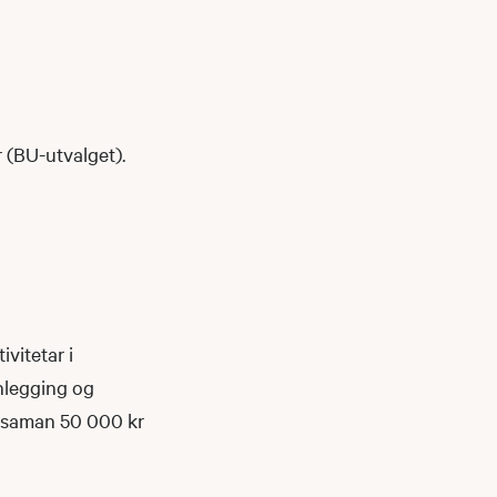
 (BU-utvalget).
ivitetar i
anlegging og
l saman 50 000 kr