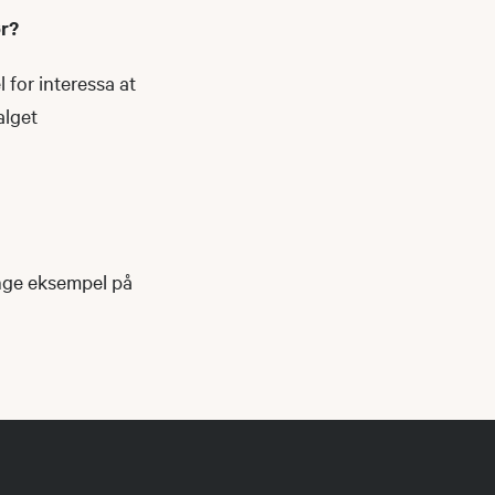
ør?
 for interessa at
alget
ange eksempel på