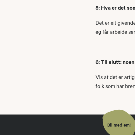
5: Hva er det so
Det er eit givend
eg får arbeide sa
6: Til slutt: noen
Vis at det er art
folk som har bre
Bli medlem!