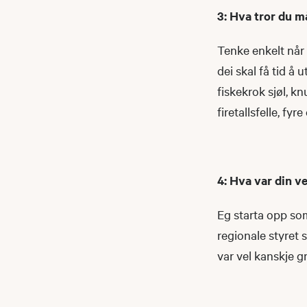
3: Hva tror du m
Tenke enkelt når 
dei skal få tid å 
fiskekrok sjøl, k
firetallsfelle, fyr
4: Hva var din ve
Eg starta opp som 
regionale styret
var vel kanskje gr