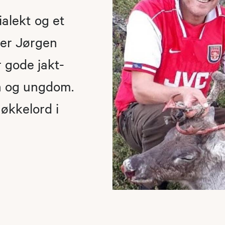
alekt og et
ner Jørgen
r gode jakt-
rn og ungdom.
nøkkelord i