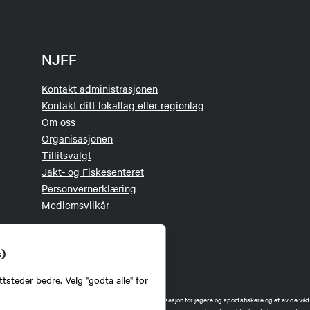
NJFF
Kontakt administrasjonen
Kontakt ditt lokallag eller regionlag
Om oss
Organisasjonen
Tillitsvalgt
Jakt- og Fiskesenteret
Personvernerklæring
Medlemsvilkår
s)
tsteder bedre. Velg "godta alle" for
orbund (NJFF) er landets eneste landsdekkende organisasjon for jegere og sportsfiskere og et av de vikti