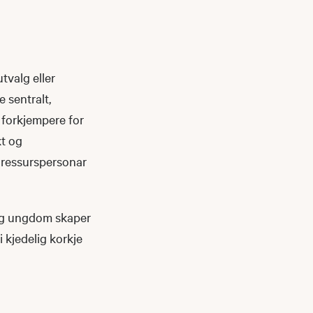
tvalg eller
 sentralt,
r forkjempere for
kt og
v ressurspersonar
 og ungdom skaper
 kjedelig korkje