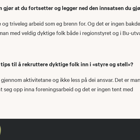
m gjør at du fortsetter og legger ned den innsatsen du gj
e og triveleg arbeid som eg brenn for. Og det er ingen bakdel
man med veldig dyktige folk både i regionstyret og i Bu-utv
 tips til å rekruttere dyktige folk inn i «styre og stell»?
ig gjennom aktivitetane og ikke less på dei ansvar. Det er m
nt seg opp inna foreningsarbeid og det er ingen tent med