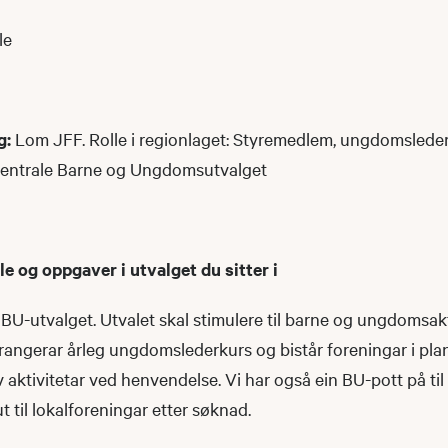
le
g:
Lom JFF. Rolle i regionlaget: Styremedlem, ungdomsleder
t sentrale Barne og Ungdomsutvalget
lle og oppgaver i utvalget du sitter i
i BU-utvalget. Utvalet skal stimulere til barne og ungdomsakt
rrangerar årleg ungdomslederkurs og bistår foreningar i pl
 aktivitetar ved henvendelse. Vi har også ein BU-pott på ti
ut til lokalforeningar etter søknad.