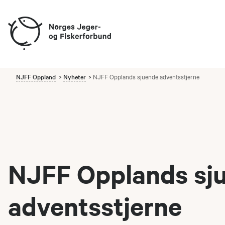
NJFF Oppland
Nyheter
NJFF Opplands sjuende adventsstjerne
NJFF Opplands sj
adventsstjerne