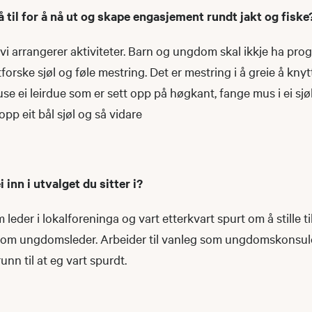
å til for å nå ut og skape engasjement rundt jakt og fiske
vi arrangerer aktiviteter. Barn og ungdom skal ikkje ha prog
utforske sjøl og føle mestring. Det er mestring i å greie å knyt
nuse ei leirdue som er sett opp på høgkant, fange mus i ei sjø
e opp eit bål sjøl og så vidare
i inn i utvalget du sitter i?
leder i lokalforeninga og vart etterkvart spurt om å stille til
 som ungdomsleder. Arbeider til vanleg som ungdomskonsule
unn til at eg vart spurdt.