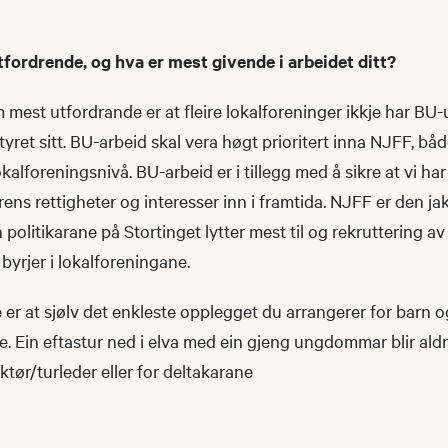
tfordrende, og hva er mest givende i arbeidet ditt?
 mest utfordrande er at fleire lokalforeninger ikkje har BU-u
yret sitt. BU-arbeid skal vera høgt prioritert inna NJFF, både
okalforeningsnivå. BU-arbeid er i tillegg med å sikre at vi ha
rens rettigheter og interesser inn i framtida. NJFF er den ja
 politikarane på Stortinget lytter mest til og rekruttering a
 byrjer i lokalforeningane.
 er at sjølv det enkleste opplegget du arrangerer for barn
e. Ein eftastur ned i elva med ein gjeng ungdommar blir aldri
ktør/turleder eller for deltakarane