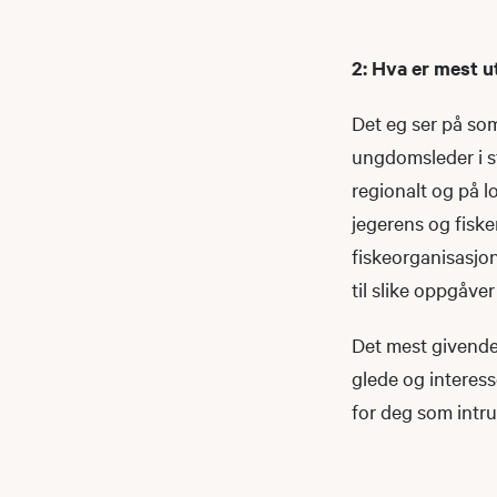
2: Hva er mest u
Det eg ser på som
ungdomsleder i st
regionalt og på l
jegerens og fiske
fiskeorganisasjon
til slike oppgåver
Det mest givende
glede og interess
for deg som intru