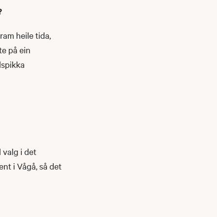
?
ram heile tida,
te på ein
lspikka
 valg i det
nt i Vågå, så det