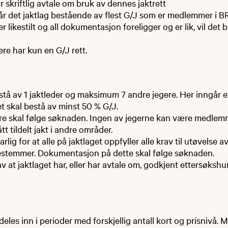
har skriftlig avtale om bruk av dennes jaktrett
år det jaktlag bestående av flest G/J som er medlemmer i B
r likestilt og all dokumentasjon foreligger og er lik, vil det b
ere har kun en G/J rett.
stå av 1 jaktleder og maksimum 7 andre jegere. Her inngår e
et skal bestå av minst 50 % G/J.
ere skal følge søknaden. Ingen av jegerne kan være medlem
tt tildelt jakt i andre områder.
rlig for at alle på jaktlaget oppfyller alle krav til utøvelse a
stemmer. Dokumentasjon på dette skal følge søknaden.
at jaktlaget har, eller har avtale om, godkjent ettersøkshu
deles inn i perioder med forskjellig antall kort og prisnivå.