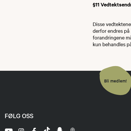
§11 Vedtektsendr
Disse vedtektene
derfor endres på 
forandringene må
kun behandles på
Bli medlem!
FØLG OSS