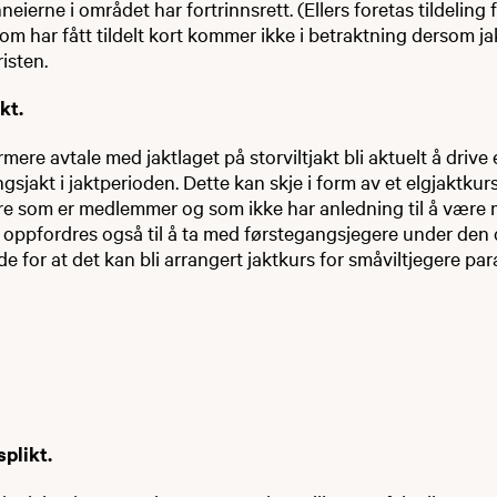
ierne i området har fortrinnsrett. (Ellers foretas tildeling 
som har fått tildelt kort kommer ikke i betraktning dersom ja
risten.
kt.
mere avtale med jaktlaget på storviltjakt bli aktuelt å drive
gsjakt i jaktperioden. Dette kan skje i form av et elgjaktkurs
re som er medlemmer og som ikke har anledning til å være
t oppfordres også til å ta med førstegangsjegere under den
e for at det kan bli arrangert jaktkurs for småviltjegere pa
plikt.