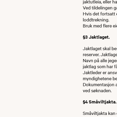
jaktutleia, eller 
Ved tildelingen g
Hvis det fortsatt e
loddtrekning.
Bruk med flere ei
§3 Jaktlaget.
Jaktlaget skal be
reserver. Jaktlag
Navn på alle jeg
jaktlag som har få
Jaktleder er ansva
myndighetene be
Dokumentasjon av 
ved søknaden.
§4 Småviltjakta.
Småviltjakta kan 