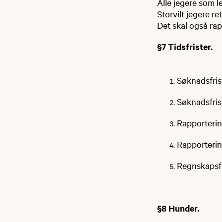
Alle jegere som le
Storvilt jegere r
Det skal også rap
§7 Tidsfrister.
Søknadsfrist
Søknadsfrist
Rapportering
Rapportering
Regnskapsfri
§8 Hunder.