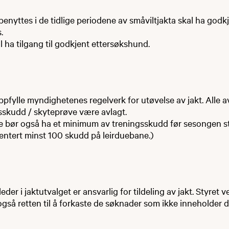
enyttes i de tidlige periodene av småviltjakta skal ha godk
.
al ha tilgang til godkjent ettersøkshund.
oppfylle myndighetenes regelverk for utøvelse av jakt. Alle a
gsskudd / skyteprøve være avlagt.
e bør også ha et minimum av treningsskudd før sesongen sta
tert minst 100 skudd på leirduebane.)
eder i jaktutvalget er ansvarlig for tildeling av jakt. Styret 
gså retten til å forkaste de søknader som ikke inneholder 