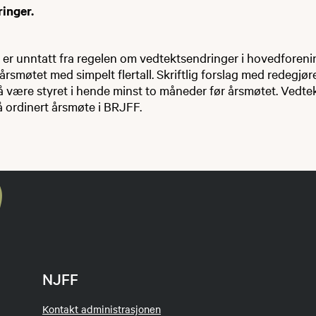
inger.
 er unntatt fra regelen om vedtektsendringer i hovedforen
årsmøtet med simpelt flertall. Skriftlig forslag med redegjør
 være styret i hende minst to måneder før årsmøtet. Vedte
 ordinert årsmøte i BRJFF.​
NJFF
Kontakt administrasjonen