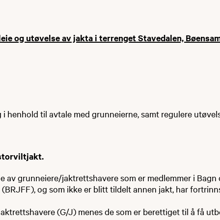
leie og utøvelse av jakta i terrenget Stavedalen, Bøensa
ing i henhold til avtale med grunneierne, samt regulere utøv
storviltjakt.
e av grunneiere/jaktrettshavere som er medlemmer i Bagn o
(BRJFF), og som ikke er blitt tildelt annen jakt, har fortrinnsr
ktrettshavere (G/J) menes de som er berettiget til å få utb