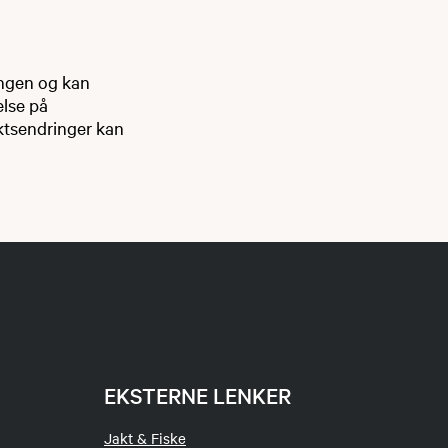
ingen og kan
else på
ktsendringer kan
EKSTERNE LENKER
Jakt & Fiske