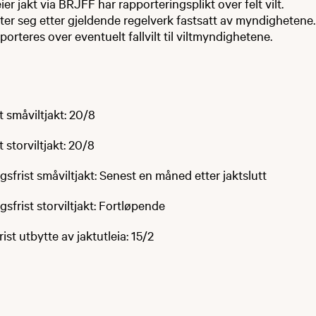
ier jakt via BRJFF har rapporteringsplikt over felt vilt.
etter seg etter gjeldende regelverk fastsatt av myndighetene.
porteres over eventuelt fallvilt til viltmyndighetene.
 småviltjakt: 20/8
 storviltjakt: 20/8
sfrist småviltjakt: Senest en måned etter jaktslutt
sfrist storviltjakt: Fortløpende
st utbytte av jaktutleia: 15/2