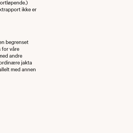
fortløpende.)
ktrapport ikke er
 en begrenset
 for våre
 med andre
 ordinære jakta
rallelt med annen