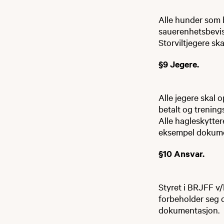
Alle hunder som b
sauerenhetsbevis
Storviltjegere sk
§9 Jegere.
Alle jegere skal 
betalt og trenin
Alle hagleskytter
eksempel dokumen
§10 Ansvar.
Styret i BRJFF v/l
forbeholder seg o
dokumentasjon.