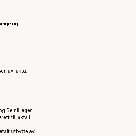
meige og
elsen av jakta.
g Reinli jeger-
ett til jakta i
etalt utbytte av