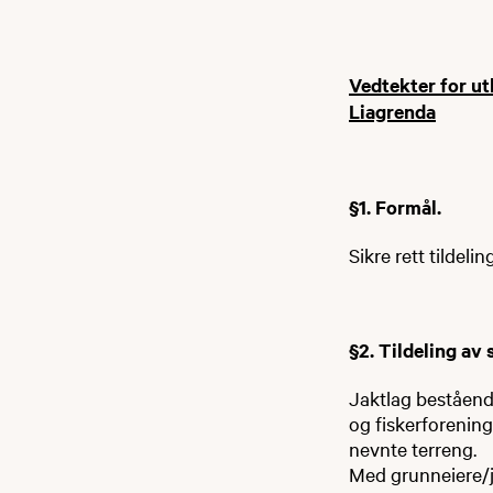
Vedtekter for ut
Liagrenda
§1. Formål.
Sikre rett tildel
§2. Tildeling av 
Jaktlag beståend
og fiskerforening 
nevnte terreng.
Med grunneiere/ja