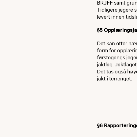
BRJFF samt grunne
Tidligere jegere 
levert innen tidsf
§5 Opplæringsja
Det kan etter nær
form for opplærin
førstegangs jege
jaktlag. Jaktlage
Det tas også høyd
jakt i terrenget.
§6 Rapporterings