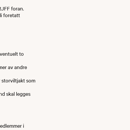
RJFF foran.
li foretatt
ventuelt to
mer av andre
v storviltjakt som
nd skal legges
 Medlemmer i