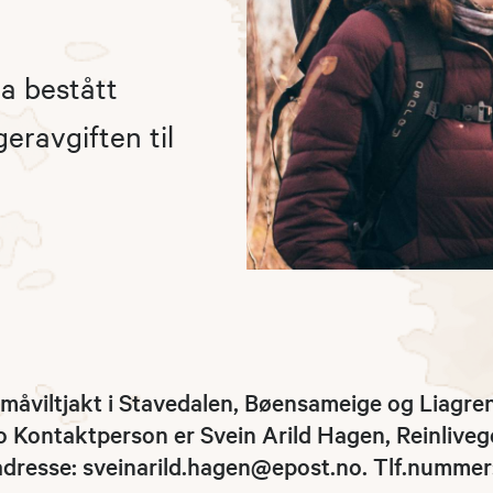
ha bestått
eravgiften til
småviltjakt i Stavedalen, Bøensameige og Liagren
no Kontaktperson er Svein Arild Hagen, Reinliveg
tadresse: sveinarild.hagen@epost.no. Tlf.nummer