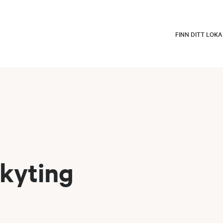
FINN DITT LOK
kyting