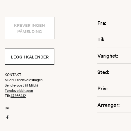
Fra:
KREVER INGEN
PÅMELDING
Til:
Varighet:
LEGG I KALENDER
Sted:
KONTAKT
Mildri Tøndevoldshagen
Send e-post til Mildri
Pris:
Tøndevoldshagen
Tlf:
47266412
Arrangør:
Del: