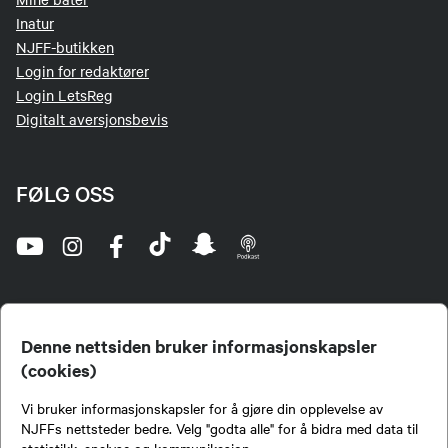
Inatur
NJFF-butikken
Login for redaktører
Login LetsReg
Digitalt aversjonsbevis
FØLG OSS
Denne nettsiden bruker informasjonskapsler
(cookies)
Norges Jeger- og Fiskerforbund (NJFF) er landets eneste landsdekkende organisasjon for
Vi bruker informasjonskapsler for å gjøre din opplevelse av
jegere og sportsfiskere og et av de viktigste miljøene for formidling av kunnskap om jakt og
fiske i Norge. Vi er en partipolitisk nøytral organisasjon, men har et sterkt jakt-, fiske-, og
NJFFs nettsteder bedre. Velg "godta alle" for å bidra med data til
naturpolitisk engasjement i mange saker.