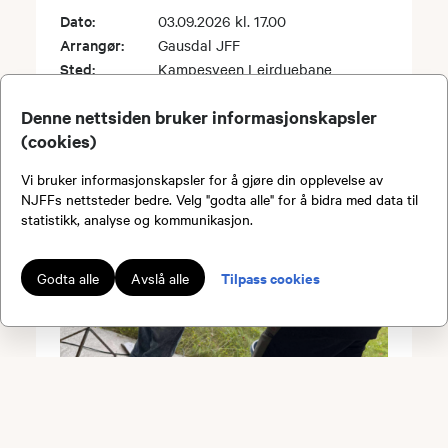
Dato:
03.09.2026 kl. 17.00
Arrangør:
Gausdal JFF
Sted:
Kampesveen Leirduebane
Denne nettsiden bruker informasjonskapsler
(cookies)
Vi bruker informasjonskapsler for å gjøre din opplevelse av
NJFFs nettsteder bedre. Velg "godta alle" for å bidra med data til
statistikk, analyse og kommunikasjon.
Tilpass cookies
Godta alle
Avslå alle
Hagleskyting ungdom