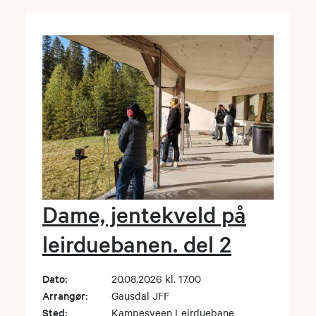
Dame, jentekveld på
leirduebanen. del 2
Dato:
20.08.2026 kl. 17.00
Arrangør:
Gausdal JFF
Sted:
Kampesveen Leirduebane