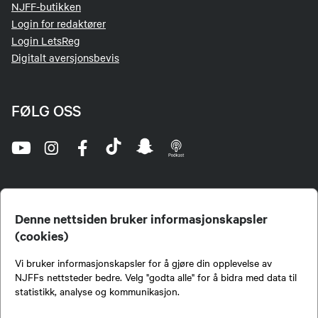
NJFF-butikken
Login for redaktører
Login LetsReg
Digitalt aversjonsbevis
FØLG OSS
Denne nettsiden bruker informasjonskapsler
(cookies)
Norges Jeger- og Fiskerforbund (NJFF) er landets eneste landsdekkende organisasjon for
Vi bruker informasjonskapsler for å gjøre din opplevelse av
jegere og sportsfiskere og et av de viktigste miljøene for formidling av kunnskap om jakt og
fiske i Norge. Vi er en partipolitisk nøytral organisasjon, men har et sterkt jakt-, fiske-, og
NJFFs nettsteder bedre. Velg "godta alle" for å bidra med data til
naturpolitisk engasjement i mange saker.
statistikk, analyse og kommunikasjon.
Norges Jeger- og Fiskerforbund benytter informasjonskapsler på nettsiden.