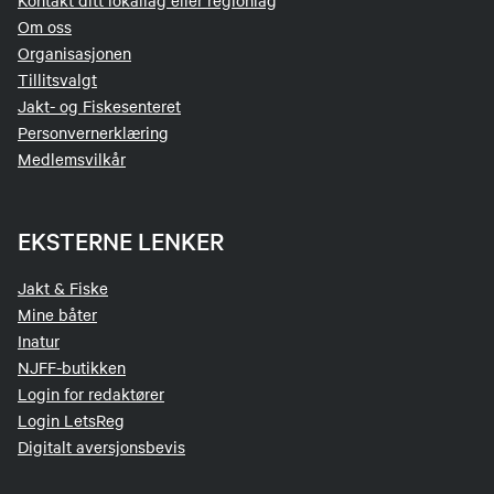
Kontakt ditt lokallag eller regionlag
Barne- og ungdomsansvarlig
Om oss
Organisasjonen
48276164
Tillitsvalgt
Send epost
Jakt- og Fiskesenteret
Personvernerklæring
Medlemsvilkår
Bjørn Ove Bergh
Styremedlem
EKSTERNE LENKER
99204569
Send epost
Jakt & Fiske
Mine båter
Inatur
Stein Erik Waal
NJFF-butikken
Login for redaktører
Styremedlem
Login LetsReg
Digitalt aversjonsbevis
94803815
Send epost