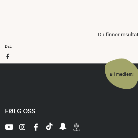
Du finner resulta
DEL
Bli medlem!
FØLG OSS