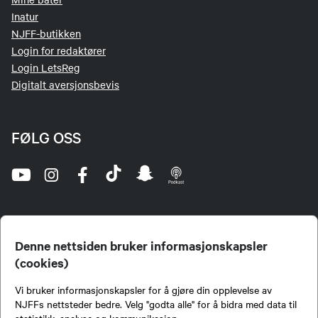
Inatur
NJFF-butikken
Login for redaktører
Login LetsReg
Digitalt aversjonsbevis
FØLG OSS
Denne nettsiden bruker informasjonskapsler
(cookies)
Norges Jeger- og Fiskerforbund (NJFF) er landets eneste landsdekkende organisasjon for
Vi bruker informasjonskapsler for å gjøre din opplevelse av
jegere og sportsfiskere og et av de viktigste miljøene for formidling av kunnskap om jakt og
fiske i Norge. Vi er en partipolitisk nøytral organisasjon, men har et sterkt jakt-, fiske-, og
NJFFs nettsteder bedre. Velg "godta alle" for å bidra med data til
naturpolitisk engasjement i mange saker.