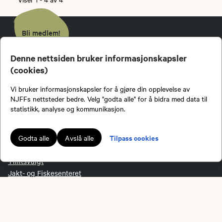
Bli medlem!
Denne nettsiden bruker informasjonskapsler
(cookies)
Vi bruker informasjonskapsler for å gjøre din opplevelse av
NJFF
NJFFs nettsteder bedre. Velg "godta alle" for å bidra med data til
statistikk, analyse og kommunikasjon.
Kontakt administrasjonen
Kontakt ditt lokallag eller regionlag
Om oss
Tilpass cookies
Godta alle
Avslå alle
Organisasjonen
Tillitsvalgt
Jakt- og Fiskesenteret
Personvernerklæring
Medlemsvilkår