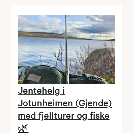
Jentehelg i
Jotunheimen (Gjende)
med fjellturer og fiske
🌿