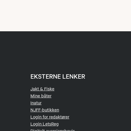
EKSTERNE LENKER
Jakt & Fiske
Mine båter
Inatur
NJFF-butikken
Login for redaktører
Login LetsReg
Digitalt aversjonsbevis