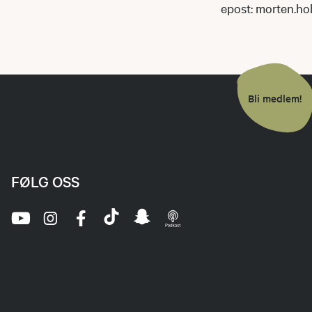
epost: morten.h
Bli medlem!
FØLG OSS