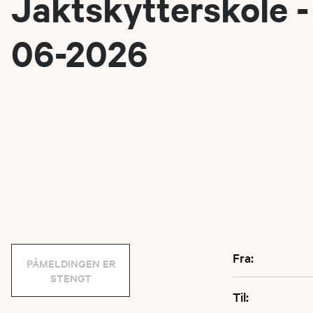
Jaktskytterskole -
06-2026
Fra:
PÅMELDINGEN ER
STENGT
Til: