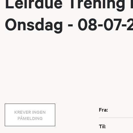
Leirdue Trening 
Onsdag - 08-07-
Fra:
KREVER INGEN
PÅMELDING
Til: