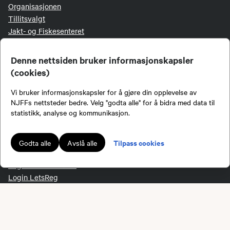
Organisasjonen
Tillitsvalgt
Jakt- og Fiskesenteret
Personvernerklæring
Medlemsvilkår
Denne nettsiden bruker informasjonskapsler
(cookies)
EKSTERNE LENKER
Vi bruker informasjonskapsler for å gjøre din opplevelse av
NJFFs nettsteder bedre. Velg "godta alle" for å bidra med data til
statistikk, analyse og kommunikasjon.
Jakt & Fiske
Mine båter
Inatur
Tilpass cookies
Godta alle
Avslå alle
NJFF-butikken
Login for redaktører
Login LetsReg
Digitalt aversjonsbevis
FØLG OSS