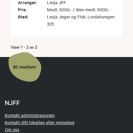
Arrangør:
Lesja JFF
Pris:
Medl: 3000,- / Ikke medl: 5000,-
Sted:
Lesja Jeger og Fisk, Lordalsvegen
325
Viser
1
-
2
av
2
Bli medlem!
NJFF
Kontakt administrasjonen
Kontakt ditt lokallag eller regionlag
Om oss