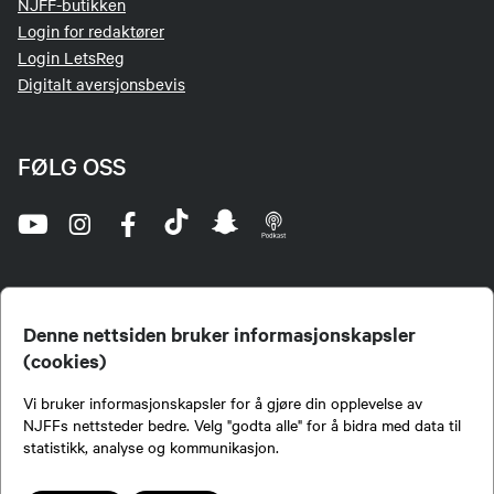
NJFF-butikken
Login for redaktører
Login LetsReg
Digitalt aversjonsbevis
FØLG OSS
Denne nettsiden bruker informasjonskapsler
(cookies)
Norges Jeger- og Fiskerforbund (NJFF) er landets eneste landsdekkende organisasjon for
Vi bruker informasjonskapsler for å gjøre din opplevelse av
jegere og sportsfiskere og et av de viktigste miljøene for formidling av kunnskap om jakt og
fiske i Norge. Vi er en partipolitisk nøytral organisasjon, men har et sterkt jakt-, fiske-, og
NJFFs nettsteder bedre. Velg "godta alle" for å bidra med data til
naturpolitisk engasjement i mange saker.
statistikk, analyse og kommunikasjon.
Norges Jeger- og Fiskerforbund benytter informasjonskapsler på nettsiden.