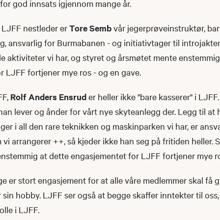
e, for god innsats igjennom mange år.
re LJFF nestleder er
Tore Semb
vår jegerprøveinstruktør, ba
 ansvarlig for Burmabanen - og initiativtager til introjakte
e aktiviteter vi har, og styret og årsmøtet mente enstemmig
r LJFF fortjener mye ros - og en gave.
FF,
Rolf Anders Ensrud
er heller ikke "bare kasserer" i LJFF
han lever og ånder for vårt nye skyteanlegg der. Legg til at h
ger i all den rare teknikken og maskinparken vi har, er ansvar
vi arrangerer ++, så kjeder ikke han seg på fritiden heller. 
nstemmig at dette engasjementet for LJFF fortjener mye ro
ge er stort engasjement for at alle våre medlemmer skal få 
or sin hobby. LJFF ser også at begge skaffer inntekter til os
olle i LJFF.