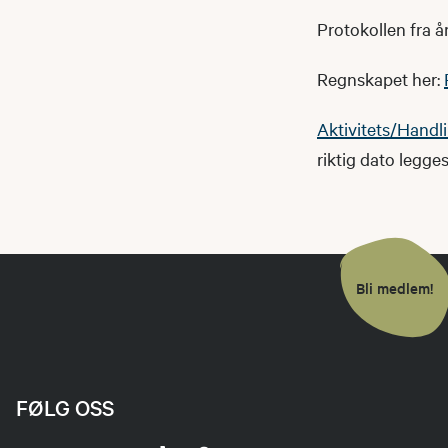
Protokollen fra å
Regnskapet her:
Aktivitets/Handl
riktig dato legges
Bli medlem!
FØLG OSS