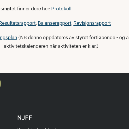
rsmøtet finner dere her:
Protokoll
Resultatsrapport
,
Balanserapport
,
Revisjonsrapport
ingsplan
(NB denne oppdateres av styret fortløpende - og a
 i aktivitetskalenderen når aktiviteten er klar.)
NJFF