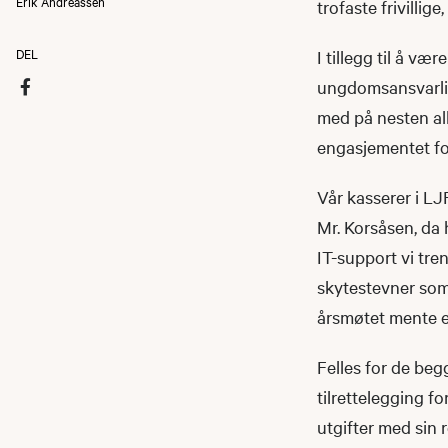
Erik Andreassen
trofaste frivillig
DEL
I tillegg til å væ
ungdomsansvarlig,
med på nesten all
engasjementet fo
Vår kasserer i LJ
Mr. Korsåsen, da 
IT-support vi tren
skytestevner som 
årsmøtet mente e
Felles for de beg
tilrettelegging f
utgifter med sin r