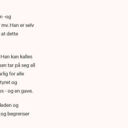
rn -og
r mv. Han er selv
 at dette
. Han kan kalles
an tar på seg all
lig for alle
Styret og
s - og en gave.
gleden og
s, og begrenser