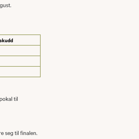
ugust.
 skudd
okal til
 seg til finalen.