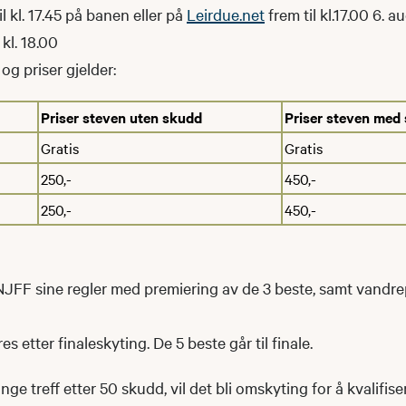
l kl. 17.45 på banen eller på
Leirdue.net
frem til kl.17.00 6. a
 kl. 18.00
og priser gjelder:
Priser steven uten skudd
Priser steven med
Gratis
Gratis
250,-
450,-
250,-
450,-
NJFF sine regler med premiering av de 3 beste, samt vandrep
s etter finaleskyting. De 5 beste går til finale.
ge treff etter 50 skudd, vil det bli omskyting for å kvalifisere