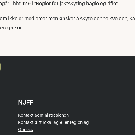
r i hht 12.9 i "Regler for jaktskyting hagle og rifle".
om ikke er medlemer men ønsker å skyte denne kvelden, k
nære priser.
NJFF
Kontakt administrasjonen
Kontakt ditt lokallag eller regionlag
Om oss