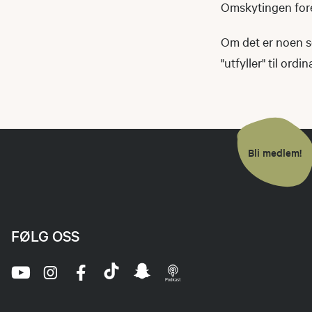
Omskytingen foregå
Om det er noen s
"utfyller" til ordi
Bli medlem!
FØLG OSS