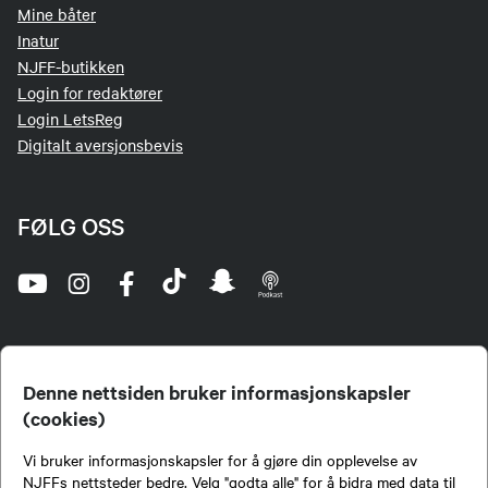
Mine båter
Inatur
NJFF-butikken
Login for redaktører
Login LetsReg
Digitalt aversjonsbevis
FØLG OSS
Denne nettsiden bruker informasjonskapsler
(cookies)
Norges Jeger- og Fiskerforbund (NJFF) er landets eneste landsdekkende organisasjon for
Vi bruker informasjonskapsler for å gjøre din opplevelse av
jegere og sportsfiskere og et av de viktigste miljøene for formidling av kunnskap om jakt og
fiske i Norge. Vi er en partipolitisk nøytral organisasjon, men har et sterkt jakt-, fiske-, og
NJFFs nettsteder bedre. Velg "godta alle" for å bidra med data til