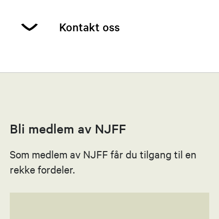
Kontakt oss
Anders Frøberg
Leder
48011485
Bli medlem av NJFF
Send epost
Som medlem av NJFF får du tilgang til en
Bente Hagene
rekke fordeler.
Jegerprøven kontaktperson
41626816