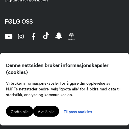
FØLG OSS
Denne nettsiden bruker informasjonskapsler
(cookies)
Norges Jeger- og Fiskerforbund (NJFF) er landets eneste landsdekkende organisasjon for
Vi bruker informasjonskapsler for å gjøre din opplevelse av
jegere og sportsfiskere og et av de viktigste miljøene for formidling av kunnskap om jakt og
fiske i Norge. Vi er en partipolitisk nøytral organisasjon, men har et sterkt jakt-, fiske-, og
NJFFs nettsteder bedre. Velg "godta alle" for å bidra med data til
naturpolitisk engasjement i mange saker.
statistikk, analyse og kommunikasjon.
Norges Jeger- og Fiskerforbund benytter informasjonskapsler på nettsiden.
Lokalforeninger tilsluttet Norges Jeger- og Fiskerforbund har ansvar for innhold de
Tilpass cookies
Godta alle
Avslå alle
publiserer på njff.no.