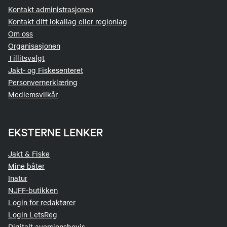
Send epost
Kontakt administrasjonen
Kontakt ditt lokallag eller regionlag
Om oss
Målfrid Robøle
Organisasjonen
Tillitsvalgt
Styremedlem
Jakt- og Fiskesenteret
Personvernerklæring
48109648
Medlemsvilkår
Send epost
EKSTERNE LENKER
Jakt & Fiske
Mine båter
Inatur
NJFF-butikken
Login for redaktører
Login LetsReg
Digitalt aversjonsbevis