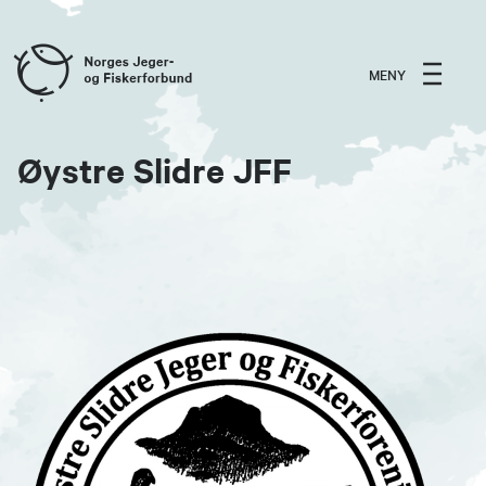
MENY
Øystre Slidre JFF