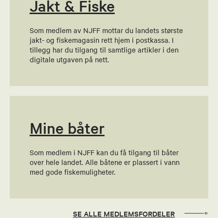
Send epost
Jakt & Fiske
Som medlem av NJFF mottar du landets største
Dag Inge Bruflot
jakt- og fiskemagasin rett hjem i postkassa. I
tillegg har du tilgang til samtlige artikler i den
Leder hundeutvalg
digitale utgaven på nett.
95873757
Send epost
Mine båter
Rune A Kværna
Fiskeveileder
Som medlem i NJFF kan du få tilgang til båter
over hele landet. Alle båtene er plassert i vann
97029777
med gode fiskemuligheter.
Send epost
Anders Frøberg
SE ALLE MEDLEMSFORDELER