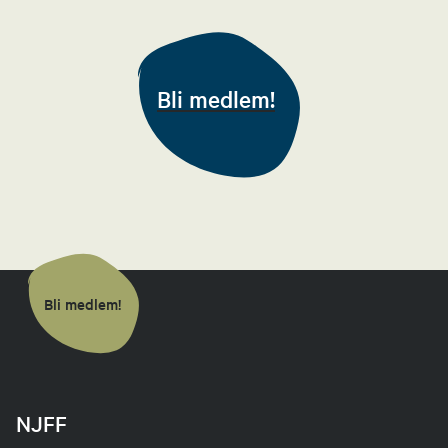
Styremedlem
48011485
Bli medlem!
Send epost
Silje Skattebo
Leder jaktutvalg
41568082
Send epost
Bli medlem!
Målfrid Robøle
Økonomiansvarlig
NJFF
48109648