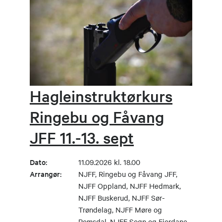
Hagleinstruktørkurs
Ringebu og Fåvang
JFF 11.-13. sept
Dato:
11.09.2026 kl. 18.00
Arrangør:
NJFF, Ringebu og Fåvang JFF,
NJFF Oppland, NJFF Hedmark,
NJFF Buskerud, NJFF Sør-
Trøndelag, NJFF Møre og
Romsdal, NJFF Sogn og Fjordane