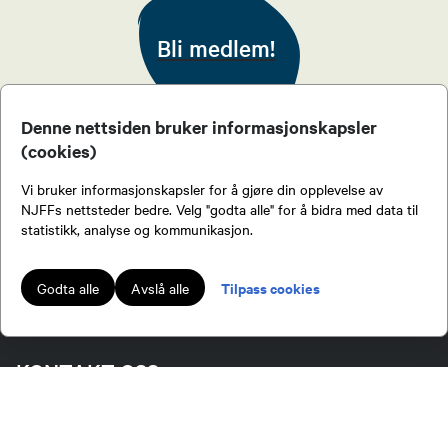
90177086
Bli medlem!
Send epost
Håvard Strandlien
Denne nettsiden bruker informasjonskapsler
(cookies)
Leder jaktutvalg
Vi bruker informasjonskapsler for å gjøre din opplevelse av
91527506
NJFFs nettsteder bedre. Velg "godta alle" for å bidra med data til
Send epost
statistikk, analyse og kommunikasjon.
Bli medlem!
Tilpass cookies
Godta alle
Avslå alle
Geir Tidemandsen
Leder hagleutvalg
KONTAKT OSS
97099414
Send epost
Epost: larserikgausen@yahoo.no Tlf: 95872980