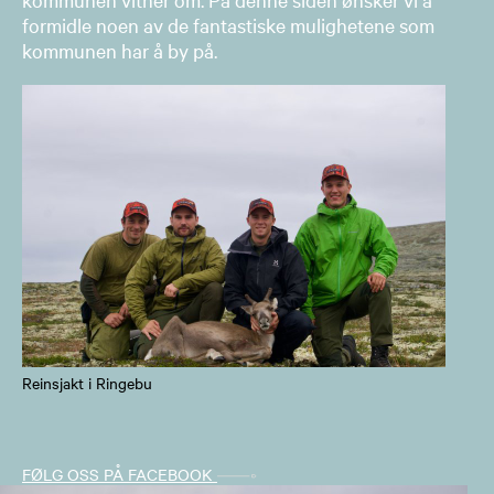
formidle noen av de fantastiske mulighetene som
kommunen har å by på.
Reinsjakt i Ringebu
FØLG OSS PÅ FACEBOOK