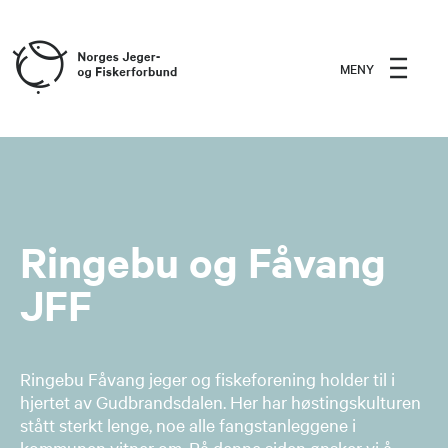
MENY
Ringebu og Fåvang
JFF
Ringebu Fåvang jeger og fiskeforening holder til i
hjertet av Gudbrandsdalen. Her har høstingskulturen
stått sterkt lenge, noe alle fangstanleggene i
kommunen vitner om. På denne siden ønsker vi å