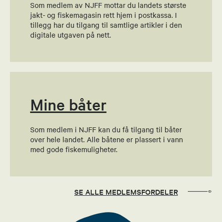
Som medlem av NJFF mottar du landets største
Marianne Kristiansen
jakt- og fiskemagasin rett hjem i postkassa. I
tillegg har du tilgang til samtlige artikler i den
Sekretær
digitale utgaven på nett.
91850617
Send epost
Mine båter
Henning Godlien Strand
Økonomiansvarlig
Som medlem i NJFF kan du få tilgang til båter
over hele landet. Alle båtene er plassert i vann
48884678
med gode fiskemuligheter.
Send epost
Morten Øystein Rudi
SE ALLE MEDLEMSFORDELER
Styremedlem