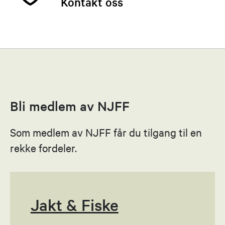
Kontakt oss
Malene Tidemandsen
Leder
96511685
Bli medlem av NJFF
Send epost
Som medlem av NJFF får du tilgang til en
Thomas Nyborg
rekke fordeler.
Nestleder
90186064
Send epost
Jakt & Fiske