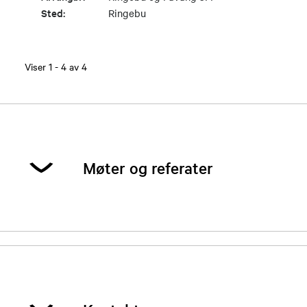
Sted:
Ringebu
Viser
1
-
4
av
4
Møter og referater
Referat fra styremøte 01.03.2022