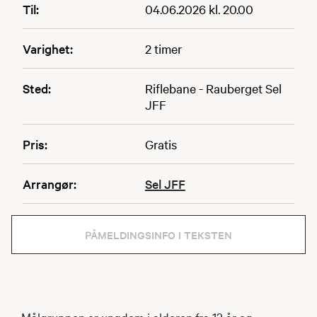
Til:
04.06.2026 kl. 20.00
Varighet:
2 timer
Sted:
Riflebane - Rauberget Sel
JFF
Pris:
Gratis
Arrangør:
Sel JFF
PÅMELDINGSINFO I TEKSTEN
Målgruppen er ungdom i alderen fra 12 år og