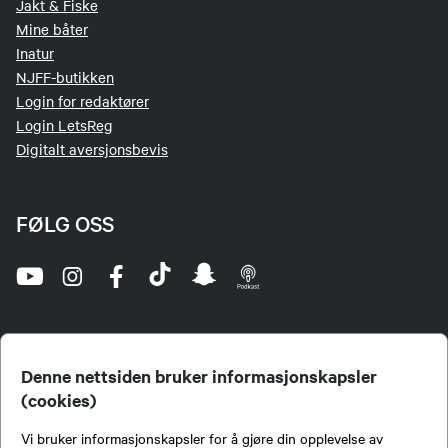
Jakt & Fiske
Mine båter
Inatur
NJFF-butikken
Login for redaktører
Login LetsReg
Digitalt aversjonsbevis
FØLG OSS
Denne nettsiden bruker informasjonskapsler
(cookies)
Norges Jeger- og Fiskerforbund (NJFF) er landets eneste landsdekkende organisasjon for
Vi bruker informasjonskapsler for å gjøre din opplevelse av
jegere og sportsfiskere og et av de viktigste miljøene for formidling av kunnskap om jakt og