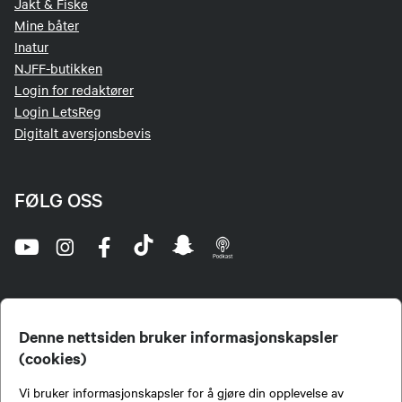
Jakt & Fiske
Mine båter
Inatur
NJFF-butikken
Login for redaktører
Login LetsReg
Digitalt aversjonsbevis
FØLG OSS
Denne nettsiden bruker informasjonskapsler
(cookies)
Norges Jeger- og Fiskerforbund (NJFF) er landets eneste landsdekkende organisasjon for
Vi bruker informasjonskapsler for å gjøre din opplevelse av
jegere og sportsfiskere og et av de viktigste miljøene for formidling av kunnskap om jakt og