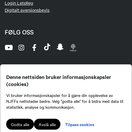
Login LetsReg
Digitalt aversjonsbevis
FØLG OSS
Denne nettsiden bruker informasjonskapsler
(cookies)
Norges Jeger- og Fiskerforbund (NJFF) er landets eneste landsdekkende organisasjon for
Vi bruker informasjonskapsler for å gjøre din opplevelse av
jegere og sportsfiskere og et av de viktigste miljøene for formidling av kunnskap om jakt og
fiske i Norge. Vi er en partipolitisk nøytral organisasjon, men har et sterkt jakt-, fiske-, og
NJFFs nettsteder bedre. Velg "godta alle" for å bidra med data til
naturpolitisk engasjement i mange saker.
statistikk, analyse og kommunikasjon.
Norges Jeger- og Fiskerforbund benytter informasjonskapsler på nettsiden.
Lokalforeninger tilsluttet Norges Jeger- og Fiskerforbund har ansvar for innhold de
Tilpass cookies
Godta alle
Avslå alle
publiserer på njff.no.