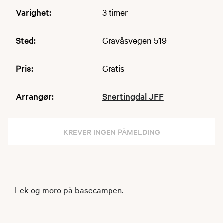
Varighet:
3 timer
Sted:
Gravåsvegen 519
Pris:
Gratis
Arrangør:
Snertingdal JFF
KREVER INGEN PÅMELDING
Lek og moro på basecampen.