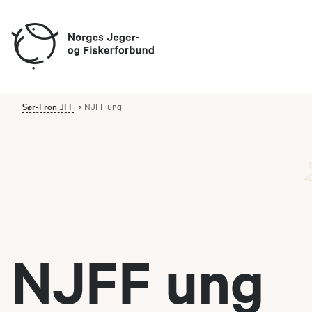
Sør-Fron JFF
NJFF ung
NJFF ung