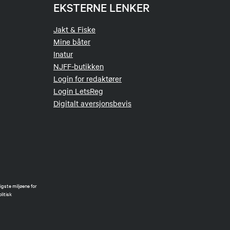
EKSTERNE LENKER
Jakt & Fiske
Mine båter
Inatur
NJFF-butikken
Login for redaktører
Login LetsReg
Digitalt aversjonsbevis
gste miljøene for
litisk