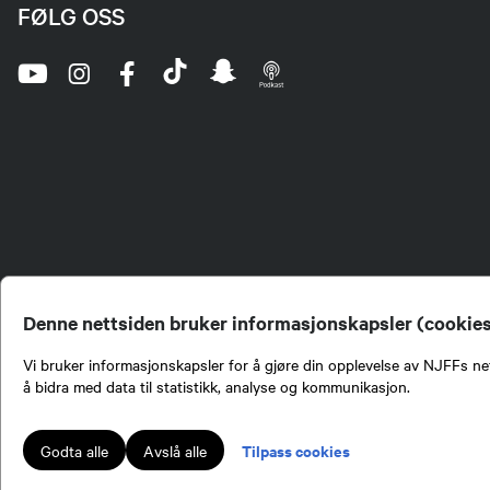
FØLG OSS
Denne nettsiden bruker informasjonskapsler (cookie
Vi bruker informasjonskapsler for å gjøre din opplevelse av NJFFs net
å bidra med data til statistikk, analyse og kommunikasjon.
Norges Jeger- og Fiskerf
formidling av kunnskap om
engasjement i mange sa
Tilpass cookies
Godta alle
Avslå alle
Norges Jeger- og Fisker
Lokalforeninger tilslutte