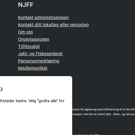
NJFF
Kontakt administrasjonen
Kontakt ditt lokallag eller regionlag
Om oss
Organisasjonen
Tillitsvalgt
Jakt- og Fiskesenteret
Personvernerklæring
Medlemsvilkår
s)
tsteder bedre. Velg "godta alle" for
orbund (NJFF) er landets eneste landsdekkende organisasjon for jegere og sportsfiskere og et av de vikti
 jakt og fiske i Norge. Vi er en partipolitisk nøytral organisasjon, men har et sterkt jakt-, fiske-, og naturpo
ker.
forbund benytter informasjonskapsler på nettsiden.
t Norges Jeger- og Fiskerforbund har ansvar for innhold de publiserer på njff.no.