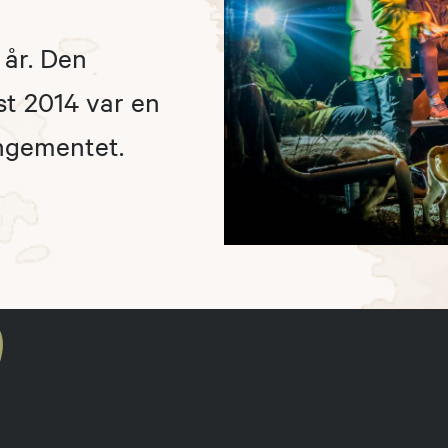
 år. Den
st 2014 var en
angementet.