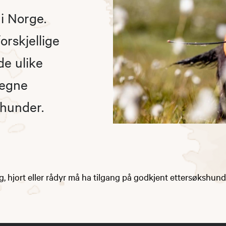
i Norge.
rskjellige
de ulike
regne
thunder.
lg, hjort eller rådyr må ha tilgang på godkjent ettersøkshund