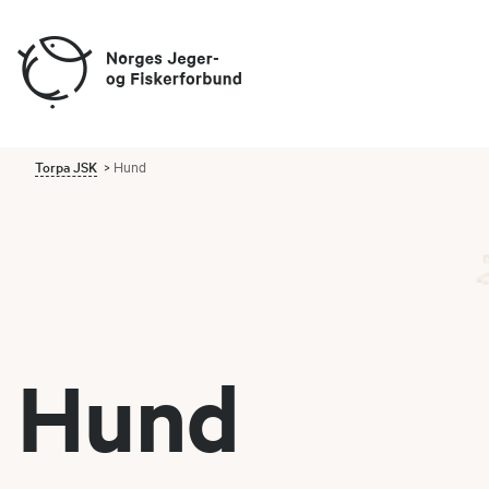
Torpa JSK
Hund
Hund