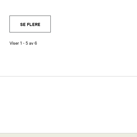
SE FLERE
Viser
1
-
5
av
6