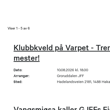
Viser
1
-
5
av
6
Klubbkveld på Varpet - Tren
mester!
Dato:
10.08.2026 kl. 18.00
Arrangør:
Groruddalen JFF
Sted:
Hadelandsveien 2181, 1488 Haka
Vangsmjøsa kaller GJFFs Fi