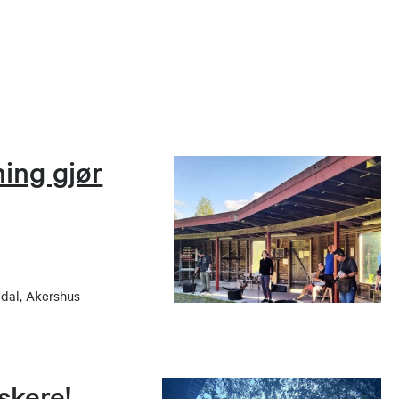
ing gjør
dal, Akershus
skere!