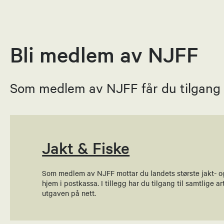
Erik Skjo
Leder
90747787
Bli medlem av NJFF
Send epost
Som medlem av NJFF får du tilgang ti
Asgeir B
Nestleder
47656271
Jakt & Fiske
Send epost
Som medlem av NJFF mottar du landets største jakt- o
Vidar And
hjem i postkassa. I tillegg har du tilgang til samtlige art
utgaven på nett.
Sekretær
90983265