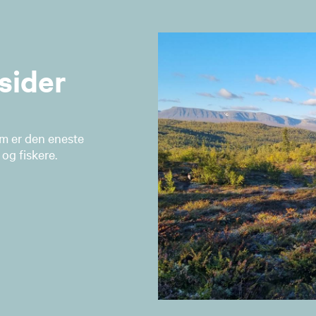
sider
om er den eneste
og fiskere.