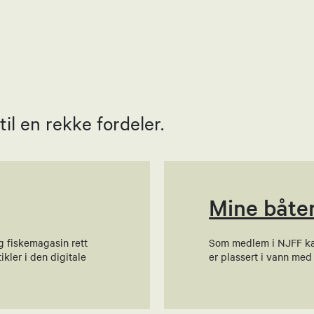
ld
l en rekke fordeler.
akken Dalby
Mine båte
g fiskemagasin rett
Som medlem i NJFF kan 
ré Eriksen
ikler i den digitale
er plassert i vann med