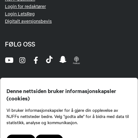
Login for redaktører
Login LetsReg
Digitalt aversjonsbevis
FØLG OSS
Denne nettsiden bruker informasjonskapsler
(cookies)
Norges Jeger- og Fiskerforbund (NJFF) er landets eneste landsdekkende organisasjon for
Vi bruker informasjonskapsler for å gjøre din opplevelse av
jegere og sportsfiskere og et av de viktigste miljøene for formidling av kunnskap om jakt og
fiske i Norge. Vi er en partipolitisk nøytral organisasjon, men har et sterkt jakt-, fiske-, og
NJFFs nettsteder bedre. Velg "godta alle" for å bidra med data til
naturpolitisk engasjement i mange saker.
statistikk, analyse og kommunikasjon.
Norges Jeger- og Fiskerforbund benytter informasjonskapsler på nettsiden.
Lokalforeninger tilsluttet Norges Jeger- og Fiskerforbund har ansvar for innhold de