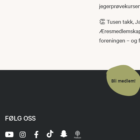
jegerprøvekursene
👏 Tusen takk, J
Æresmedlemskapet
foreningen – og fo
Bli medlem!
FØLG OSS