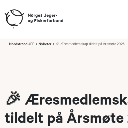
Nordstrand JFF
Nyheter
🎉 Æresmedlemskap tildelt på Årsmøte 2026 
🎉 Æresmedlemsk
tildelt på Årsmøte