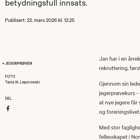
betydningsfull innsats.
Publisert: 22. mars 2026 kl. 12.25
Jan har i en årr
• JEGERPRØVEN
rekruttering, før
FOTO
Tania W. Leporowski
Gjennom sin leder
jegerprøvekurs – 
DEL
at nye jegere får
og foreningslivet
Med stor faglighe
fellesskapet i No