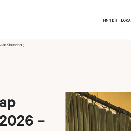
FINN DITT LOK
– Jan Skundberg
ap
 2026 –