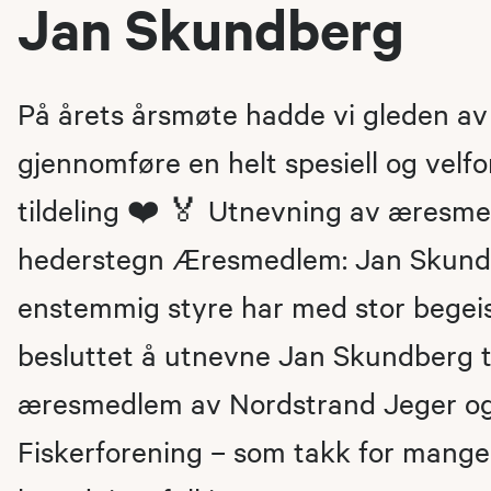
Jan Skundberg
På årets årsmøte hadde vi gleden av
gjennomføre en helt spesiell og velfo
tildeling ❤️ 🏅 Utnevning av æresm
hederstegn Æresmedlem: Jan Skund
enstemmig styre har med stor begeis
besluttet å utnevne Jan Skundberg t
æresmedlem av Nordstrand Jeger o
Fiskerforening – som takk for mange