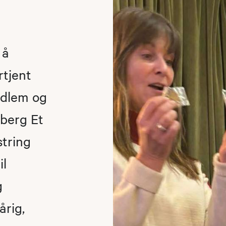
 å
rtjent
edlem og
berg Et
tring
il
g
årig,