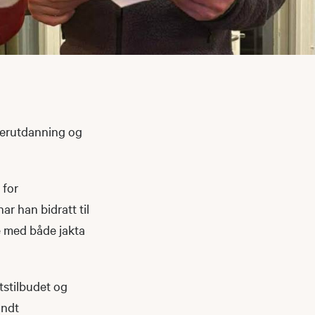
egerutdanning og
 for
r han bidratt til
e med både jakta
tstilbudet og
undt