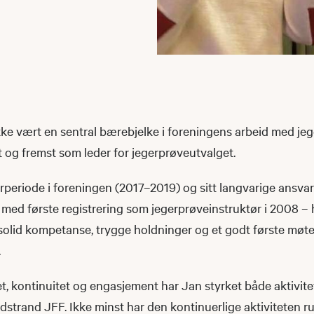
ekke vært en sentral bærebjelke i foreningens arbeid med j
st og fremst som leder for jegerprøveutvalget.
periode i foreningen (2017–2019) og sitt langvarige ansvar
med første registrering som jegerprøveinstruktør i 2008 – ha
 solid kompetanse, trygge holdninger og et godt første møt
.
t, kontinuitet og engasjement har Jan styrket både aktivite
rdstrand JFF. Ikke minst har den kontinuerlige aktiviteten r