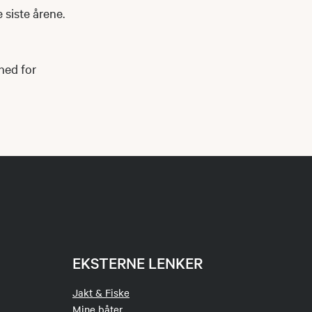
 siste årene.
ned for
EKSTERNE LENKER
Jakt & Fiske
Mine båter