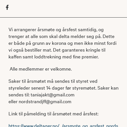
Vi arrangerer årsmøte og årsfest samtidig, og
trenger at alle som skal delta melder seg på. Dette
er både på grunn av korona og men ikke minst fordi
vi også bestiller mat. Det garanteres kringle til
kaffen samt loddtrekning med fine premier.
Alle medlemmer er velkomne.
Saker til årsmøtet må sendes til styret ved
styreleder senest 14 dager før styremøtet. Saker kan
sendes til: taniajakt@gmail.com
eller nordstrandjff@gmail.com
Link til påmelding til årsmøtet med årsfest:
https://www.deltager.no/.../arsmote_og_arsfest_nords