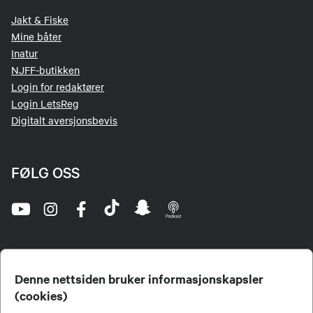
Jakt & Fiske
Mine båter
Inatur
NJFF-butikken
Login for redaktører
Login LetsReg
Digitalt aversjonsbevis
FØLG OSS
Denne nettsiden bruker informasjonskapsler
(cookies)
Norges Jeger- og Fiskerforbund (NJFF) er landets eneste landsdekkende organisasjon for