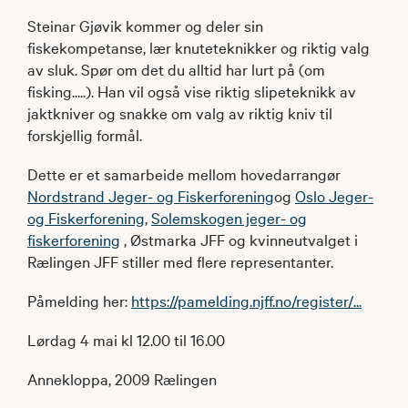
Steinar Gjøvik kommer og deler sin
fiskekompetanse, lær knuteteknikker og riktig valg
av sluk. Spør om det du alltid har lurt på (om
fisking.....). Han vil også vise riktig slipeteknikk av
jaktkniver og snakke om valg av riktig kniv til
forskjellig formål.
Dette er et samarbeide mellom hovedarrangør
Nordstrand Jeger- og Fiskerforening
og
Oslo Jeger-
og Fiskerforening
,
Solemskogen jeger- og
fiskerforening
, Østmarka JFF og kvinneutvalget i
Rælingen JFF stiller med flere representanter.
Påmelding her:
https://pamelding.njff.no/register/...
Lørdag 4 mai kl 12.00 til 16.00
Annekloppa, 2009 Rælingen