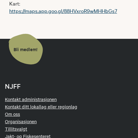
Kart:
https://maps.app.goo.gl/88HVxroR9wMHHbGs7
Bli medlem!
NJFF
Kontakt administrasjonen
Kontakt ditt lokallag eller regionlag
Om oss
Organisasjonen
Tillitsvalgt
Jakt- og Fiskesenteret